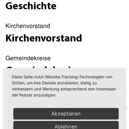
Kindergottesdienst
Geschichte
Kollekte: Für die Aufgaben unserer
Gemeinde
Kirchenvorstand
Kirchenvorstand
Alle Daten
Gemeindekreise
12.07.2026
09:30
Gemeindekreise
Diese Seite nutzt Website-Tracking-Technologien von
Dritten, um ihre Dienste anzubieten, stetig zu
verbessern und Werbung entsprechend den Interessen
Aktuelles
Ev.- Luth. St. Georg-Kirchgemeinde
der Nutzer anzuzeigen.
Chemnitz-Rabenstein
Aktuelles
Georgenkirchweg 1
Akzeptieren
09117 Chemnitz
Termine
Ablehnen